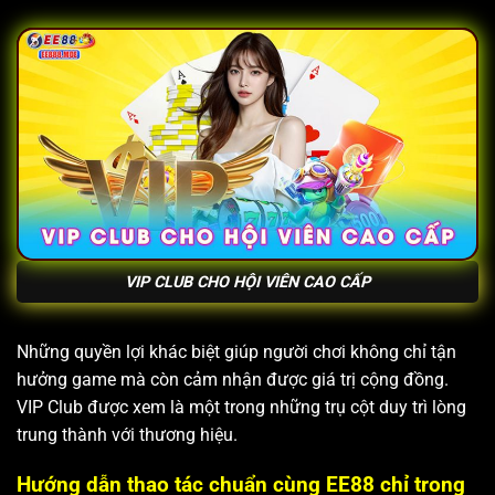
VIP CLUB CHO HỘI VIÊN CAO CẤP
Những quyền lợi khác biệt giúp người chơi không chỉ tận
hưởng game mà còn cảm nhận được giá trị cộng đồng.
VIP Club được xem là một trong những trụ cột duy trì lòng
trung thành với thương hiệu.
Hướng dẫn thao tác chuẩn cùng EE88 chỉ trong