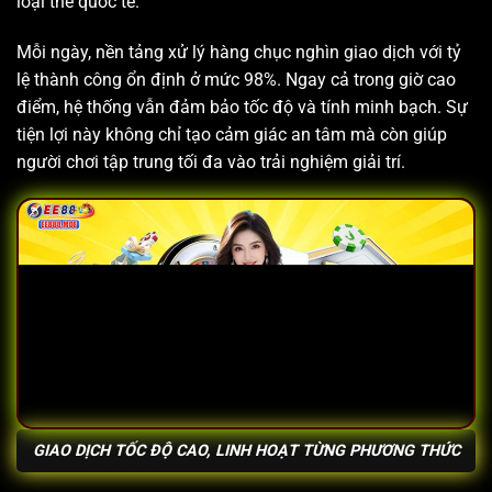
loại thẻ quốc tế.
Mỗi ngày, nền tảng xử lý hàng chục nghìn giao dịch với tỷ
lệ thành công ổn định ở mức 98%. Ngay cả trong giờ cao
điểm, hệ thống vẫn đảm bảo tốc độ và tính minh bạch. Sự
tiện lợi này không chỉ tạo cảm giác an tâm mà còn giúp
người chơi tập trung tối đa vào trải nghiệm giải trí.
GIAO DỊCH TỐC ĐỘ CAO, LINH HOẠT TỪNG PHƯƠNG THỨC