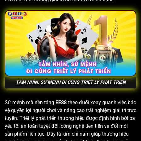
TẦM NHÌN, SỨ MỆNH ĐI CÙNG TRIẾT LÝ PHÁT TRIỂN
Sứ mệnh mà nền tảng
EE88
theo đuổi xoay quanh việc bảo
vệ quyền lợi người chơi và nâng cao trải nghiệm giải trí trực
tuyến. Triết lý phát triển thương hiệu được định hình bởi ba
yếu tố: an toàn tuyệt đối, công nghệ tiên tiến và đổi mới
sản phẩm liên tục. Đây là kim chỉ nam giúp thương hiệu