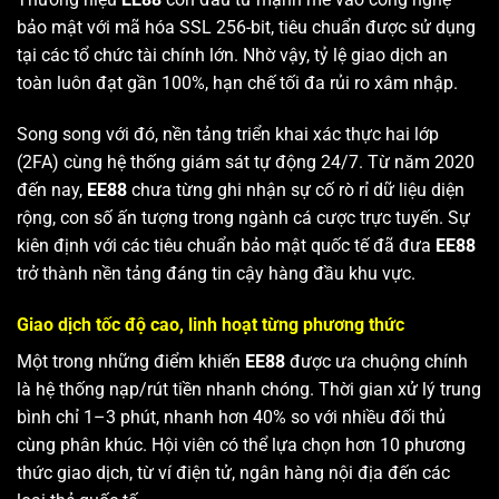
bảo mật với mã hóa SSL 256-bit, tiêu chuẩn được sử dụng
tại các tổ chức tài chính lớn. Nhờ vậy, tỷ lệ giao dịch an
toàn luôn đạt gần 100%, hạn chế tối đa rủi ro xâm nhập.
Song song với đó, nền tảng triển khai xác thực hai lớp
(2FA) cùng hệ thống giám sát tự động 24/7. Từ năm 2020
đến nay,
EE88
chưa từng ghi nhận sự cố rò rỉ dữ liệu diện
rộng, con số ấn tượng trong ngành cá cược trực tuyến. Sự
kiên định với các tiêu chuẩn bảo mật quốc tế đã đưa
EE88
trở thành nền tảng đáng tin cậy hàng đầu khu vực.
Giao dịch tốc độ cao, linh hoạt từng phương thức
Một trong những điểm khiến
EE88
được ưa chuộng chính
là hệ thống nạp/rút tiền nhanh chóng. Thời gian xử lý trung
bình chỉ 1–3 phút, nhanh hơn 40% so với nhiều đối thủ
cùng phân khúc. Hội viên có thể lựa chọn hơn 10 phương
thức giao dịch, từ ví điện tử, ngân hàng nội địa đến các