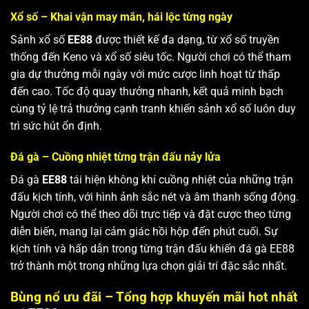
Xổ số – Khai vận may mắn, hái lộc từng ngày
Sảnh xổ số
EE88
được thiết kế đa dạng, từ xổ số truyền
thống đến Keno và xổ số siêu tốc. Người chơi có thể tham
gia dự thưởng mỗi ngày với mức cược linh hoạt từ thấp
đến cao. Tốc độ quay thưởng nhanh, kết quả minh bạch
cùng tỷ lệ trả thưởng cạnh tranh khiến sảnh xổ số luôn duy
trì sức hút ổn định.
Đá gà – Cuồng nhiệt từng trận đấu nảy lửa
Đá gà
EE88
tái hiện không khí cuồng nhiệt của những trận
đấu kịch tính, với hình ảnh sắc nét và âm thanh sống động.
Người chơi có thể theo dõi trực tiếp và đặt cược theo từng
diễn biến, mang lại cảm giác hồi hộp đến phút cuối. Sự
kịch tính và hấp dẫn trong từng trận đấu khiến đá gà EE88
trở thành một trong những lựa chọn giải trí đặc sắc nhất.
Bùng nổ ưu đãi – Tổng hợp khuyến mãi hot nhất