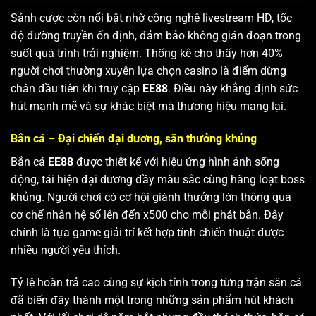
Sảnh cược còn nổi bật nhờ công nghệ livestream HD, tốc
độ đường truyền ổn định, đảm bảo không gián đoạn trong
suốt quá trình trải nghiệm. Thống kê cho thấy hơn 40%
người chơi thường xuyên lựa chọn casino là điểm dừng
chân đầu tiên khi truy cập
EE88
. Điều này khẳng định sức
hút mạnh mẽ và sự khác biệt mà thương hiệu mang lại.
Bắn cá – Đại chiến đại dương, săn thưởng khủng
Bắn cá
EE88
được thiết kế với hiệu ứng hình ảnh sống
động, tái hiện đại dương đầy màu sắc cùng hàng loạt boss
khủng. Người chơi có cơ hội giành thưởng lớn thông qua
cơ chế nhân hệ số lên đến x500 cho mỗi phát bắn. Đây
chính là tựa game giải trí kết hợp tính chiến thuật được
nhiều người yêu thích.
Tỷ lệ hoàn trả cao cùng sự kịch tính trong từng trận săn cá
đã biến đây thành một trong những sản phẩm hút khách