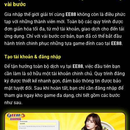
vài bước
Gia nhập thế giới giải trí cùng
EE88
không còn là điều phức
tạp với những thành viên mới. Toàn bộ các quy trình được
đơn giản hóa tối đa, từ mở tài khoản, giao dịch cho đến tải
ứng dụng. Chỉ với vài bước cơ bản, bạn đã có thể bắt đầu
hành trình chinh phục những tựa game đỉnh cao tại
EE88
.
Tạo tài khoản & đăng nhập
Để tận hưởng toàn bộ dịch vụ tại
EE88
, việc đầu tiên bạn
cần làm là sở hữu một tài khoản chính chủ. Quy trình đăng
ký được thiết kế nhanh gọn, đảm bảo thông tin được bảo
mật tuyệt đối. Sau khi hoàn tất, bạn chỉ cần đăng nhập để
tham gia ngay kho game đa dạng, chi tiết gồm các bước
như sau.