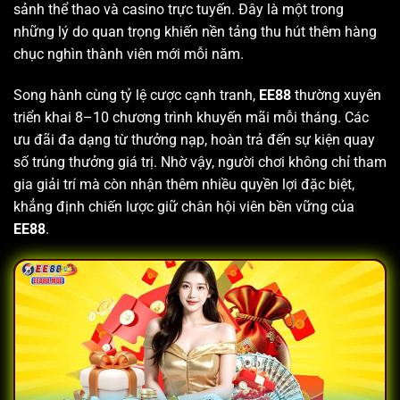
sảnh thể thao và casino trực tuyến. Đây là một trong
những lý do quan trọng khiến nền tảng thu hút thêm hàng
chục nghìn thành viên mới mỗi năm.
Song hành cùng tỷ lệ cược cạnh tranh,
EE88
thường xuyên
triển khai 8–10 chương trình khuyến mãi mỗi tháng. Các
ưu đãi đa dạng từ thưởng nạp, hoàn trả đến sự kiện quay
số trúng thưởng giá trị. Nhờ vậy, người chơi không chỉ tham
gia giải trí mà còn nhận thêm nhiều quyền lợi đặc biệt,
khẳng định chiến lược giữ chân hội viên bền vững của
EE88
.