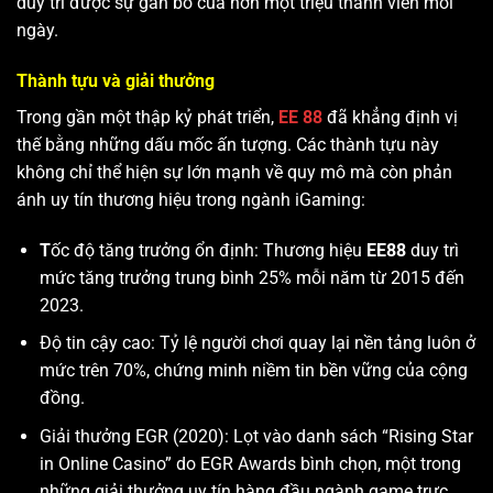
duy trì được sự gắn bó của hơn một triệu thành viên mỗi
ngày.
Thành tựu và giải thưởng
Trong gần một thập kỷ phát triển,
EE 88
đã khẳng định vị
thế bằng những dấu mốc ấn tượng. Các thành tựu này
không chỉ thể hiện sự lớn mạnh về quy mô mà còn phản
ánh uy tín thương hiệu trong ngành iGaming:
T
ốc độ tăng trưởng ổn định: Thương hiệu
EE88
duy trì
mức tăng trưởng trung bình 25% mỗi năm từ 2015 đến
2023.
Độ tin cậy cao: Tỷ lệ người chơi quay lại nền tảng luôn ở
mức trên 70%, chứng minh niềm tin bền vững của cộng
đồng.
Giải thưởng EGR (2020): Lọt vào danh sách “Rising Star
in Online Casino” do EGR Awards bình chọn, một trong
những giải thưởng uy tín hàng đầu ngành game trực