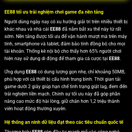
EE88 tối ưu trải nghiệm chơi game đa nền tảng
Người dùng ngày nay có xu hướng giải trí trên nhiều thiết bị
khác nhau và nhà cái
EE88
đã nắm bắt xu thế này từ rất
sớm. Nền tảng được tối ưu để vận hành mượt mà trên máy
tính, smartphone và tablet, đảm bảo tính đồng bộ cho mọi
tài khoản. Thống kê nội bộ cho thấy hơn 65% người chơi
hiện nay sử dụng di động để tham gia cá cược tại
EE88
.
Ứng dụng
EE88
có dung lượng gọn nhẹ, chỉ khoảng 50MB,
phù hợp với cả thiết bị cấu hình trung bình. Thời gian tải
game dưới 2 giây giúp hạn chế tình trạng giật lag, đem đến
trải nghiệm liền mạch. Chính sự tối ưu này đã góp phần
nâng cao mức độ hài lòng, giữ chân hơn 1,2 triệu thành
viên hoạt động thường xuyên.
Hệ thống an ninh dữ liệu đạt theo các tiêu chuẩn quốc tế
Thương hiệu
EE88
còn đầu tư mạnh mẽ vào công nghệ