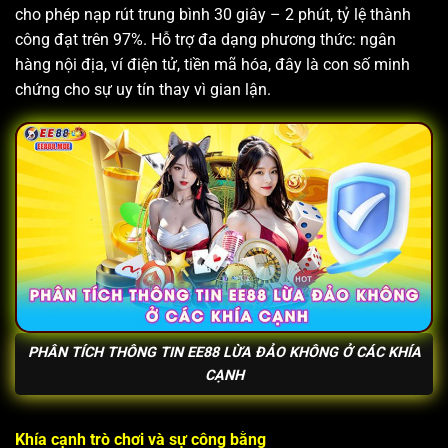
cho phép nạp rút trung bình 30 giây – 2 phút, tỷ lệ thành
công đạt trên 97%. Hỗ trợ đa dạng phương thức: ngân
hàng nội địa, ví điện tử, tiền mã hóa, đây là con số minh
chứng cho sự uy tín thay vì gian lận.
PHÂN TÍCH THÔNG TIN EE88 LỪA ĐẢO KHÔNG Ở CÁC KHÍA
CẠNH
Khía cạnh trò chơi và sự công bằng