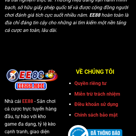
bạch, sở hữu giấy phép quốc tế và được cộng đồng người
chơi đánh giá tích cực suốt nhiều năm.
EE88
hoàn toàn là
địa chỉ đáng tin cậy cho những ai tìm kiếm một nền tảng
cá cược an toàn, lâu dài.
VỀ CHÚNG TÔI
Quyền riêng tư
Miễn trừ trách nhiệm
Nhà cái
EE88
- Sân chơi
Điều khoản sử dụng
cá cược trực tuyến hàng
Chính sách bảo mật
đầu, tự hào với kho
game đa dạng, tỷ lệ kèo
cạnh tranh, giao diện