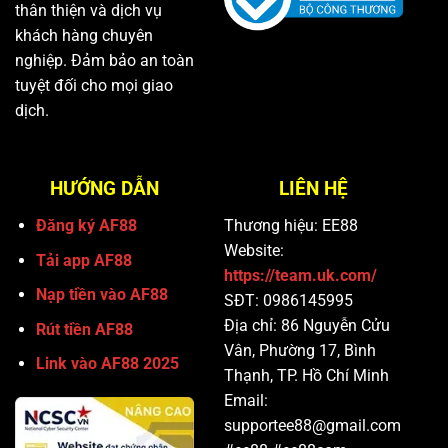
thân thiện và dịch vụ
khách hàng chuyên
nghiệp. Đảm bảo an toàn
tuyệt đối cho mọi giao
dịch.
HƯỚNG DẪN
LIÊN HỆ
Đăng ký AF88
Thương hiệu: EE88
Website:
Tải app AF88
https://team.uk.com/
Nạp tiền vào AF88
SĐT: 0986145995
Địa chỉ: 86 Nguyễn Cửu
Rút tiền AF88
Vân, Phường 17, Bình
Link vào AF88 2025
Thạnh, TP. Hồ Chí Minh
Email:
supportee88@gmail.com