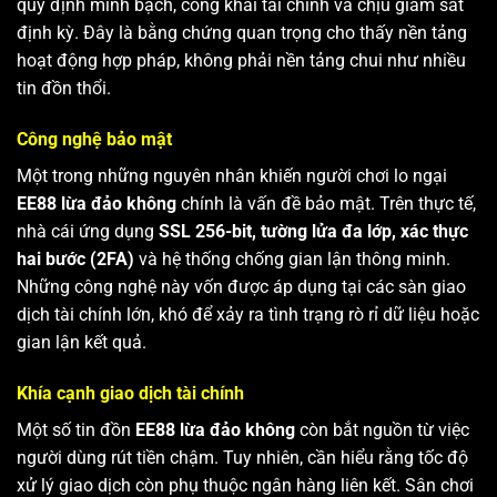
quy định minh bạch, công khai tài chính và chịu giám sát
định kỳ. Đây là bằng chứng quan trọng cho thấy nền tảng
hoạt động hợp pháp, không phải nền tảng chui như nhiều
tin đồn thổi.
Công nghệ bảo mật
Một trong những nguyên nhân khiến người chơi lo ngại
EE88 lừa đảo không
chính là vấn đề bảo mật. Trên thực tế,
nhà cái ứng dụng
SSL 256-bit, tường lửa đa lớp, xác thực
hai bước (2FA)
và hệ thống chống gian lận thông minh.
Những công nghệ này vốn được áp dụng tại các sàn giao
dịch tài chính lớn, khó để xảy ra tình trạng rò rỉ dữ liệu hoặc
gian lận kết quả.
Khía cạnh giao dịch tài chính
Một số tin đồn
EE88 lừa đảo không
còn bắt nguồn từ việc
người dùng rút tiền chậm. Tuy nhiên, cần hiểu rằng tốc độ
xử lý giao dịch còn phụ thuộc ngân hàng liên kết. Sân chơi