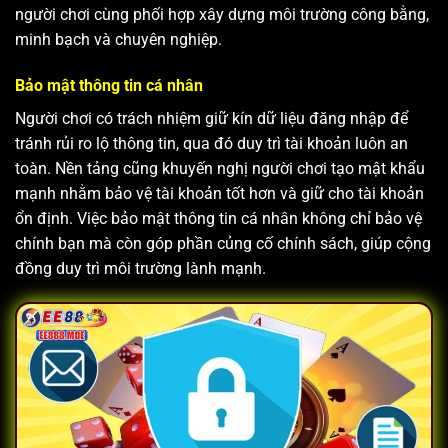
người chơi cùng phối hợp xây dựng môi trường công bằng,
minh bạch và chuyên nghiệp.
Bảo mật thông tin cá nhân
Người chơi có trách nhiệm giữ kín dữ liệu đăng nhập để
tránh rủi ro lộ thông tin, qua đó duy trì tài khoản luôn an
toàn. Nền tảng cũng khuyến nghị người chơi tạo mật khẩu
mạnh nhằm bảo vệ tài khoản tốt hơn và giữ cho tài khoản
ổn định. Việc bảo mật thông tin cá nhân không chỉ bảo vệ
chính bạn mà còn góp phần củng cố chính sách, giúp cộng
đồng duy trì môi trường lành mạnh.