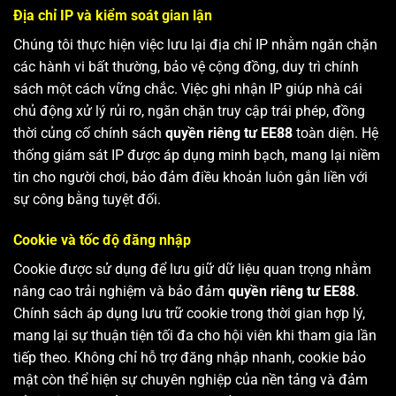
Địa chỉ IP và kiểm soát gian lận
Chúng tôi thực hiện việc lưu lại địa chỉ IP nhằm ngăn chặn
các hành vi bất thường, bảo vệ cộng đồng, duy trì chính
sách một cách vững chắc. Việc ghi nhận IP giúp nhà cái
chủ động xử lý rủi ro, ngăn chặn truy cập trái phép, đồng
thời củng cố chính sách
quyền riêng tư EE88
toàn diện. Hệ
thống giám sát IP được áp dụng minh bạch, mang lại niềm
tin cho người chơi, bảo đảm điều khoản luôn gắn liền với
sự công bằng tuyệt đối.
Cookie và tốc độ đăng nhập
Cookie được sử dụng để lưu giữ dữ liệu quan trọng nhằm
nâng cao trải nghiệm và bảo đảm
quyền riêng tư EE88
.
Chính sách áp dụng lưu trữ cookie trong thời gian hợp lý,
mang lại sự thuận tiện tối đa cho hội viên khi tham gia lần
tiếp theo. Không chỉ hỗ trợ đăng nhập nhanh, cookie bảo
mật còn thể hiện sự chuyên nghiệp của nền tảng và đảm