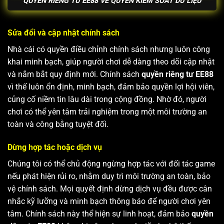
QUYỀN RIÊNG TƯ EE88 VỀ QUYỀN KIỂM SOÁT DỮ LIỆU
Sửa đổi và cập nhật chính sách
Nhà cái có quyền điều chỉnh chính sách nhưng luôn công
khai minh bạch, giúp người chơi dễ dàng theo dõi cập nhật
và nắm bắt quy định mới. Chính sách
quyền riêng tư EE88
vì thế luôn ổn định, minh bạch, đảm bảo quyền lợi hội viên,
củng cố niềm tin lâu dài trong cộng đồng. Nhờ đó, người
chơi có thể yên tâm trải nghiệm trong một môi trường an
toàn và công bằng tuyệt đối.
Dừng hợp tác hoặc dịch vụ
Chúng tôi có thể chủ động ngừng hợp tác với đối tác game
nếu phát hiện rủi ro, nhằm duy trì môi trường an toàn, bảo
vệ chính sách. Mọi quyết định dừng dịch vụ đều được cân
nhắc kỹ lưỡng và minh bạch thông báo để người chơi yên
tâm. Chính sách này thể hiện sự linh hoạt, đảm bảo
quyền