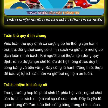
TRÁCH NHIỆM NGƯỜI CHƠI BẢO MẬT THÔNG TIN CÁ NHÂN
Tuân thủ quy định chung
Việc tuân thủ quy định cá cược giúp hệ thống vận hành
trơn tru, đồng thời củng cố chính sách và giữ cho mọi giao
dịch luôn minh bạch. Khi người chơi thực hiện đúng quy
định, rủi ro được hạn chế tối đa để hệ thống được duy trì
công bằng và bền vững. Đây cũng là hành động thiết thực
để bảo vệ lợi ích cá nhân và giữ trải nghiệm an toàn.
Trách nhiệm khi có sự cố
Trong trường hợp lỗi phát sinh từ phía hội viên, người chơi
cần tự chịu trách nhiệm với sự cố của mình. Đây là yếu tố
quan trọng để đảm bảo tính công bằng trong chính sách.