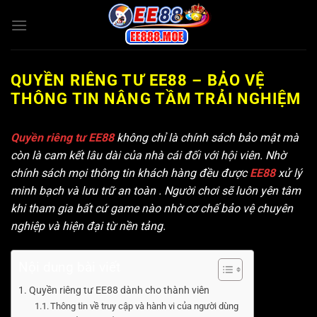
Bỏ
qua
nội
dung
QUYỀN RIÊNG TƯ EE88 – BẢO VỆ
THÔNG TIN NÂNG TẦM TRẢI NGHIỆM
Quyền riêng tư EE88
không chỉ là chính sách bảo mật mà
còn là cam kết lâu dài của nhà cái đối với hội viên. Nhờ
chính sách mọi thông tin khách hàng đều được
EE88
xử lý
minh bạch và lưu trữ an toàn . Người chơi sẽ luôn yên tâm
khi tham gia bất cứ game nào nhờ cơ chế bảo vệ chuyên
nghiệp và hiện đại từ nền tảng.
Nội dung bài viết
Quyền riêng tư EE88 dành cho thành viên
Thông tin về truy cập và hành vi của người dùng